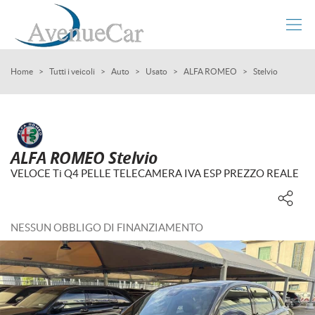
Le
tue
preferenze
di
HOME
Home
>
Tutti i veicoli
>
Auto
>
Usato
>
ALFA ROMEO
>
Stelvio
consenso
Il
LISTA VEICOLI
seguente
pannello
AZIENDA
ti
ALFA ROMEO Stelvio
consente
VELOCE Ti Q4 PELLE TELECAMERA IVA ESP PREZZO REALE
di
COMPRIAMO LA TUA AUTO
esprimere
le
tue
I NOSTRI SERVIZI
NESSUN OBBLIGO DI FINANZIAMENTO
preferenze
di
consenso
ASSISTENZA
alle
tecnologie
DICONO DI NOI
di