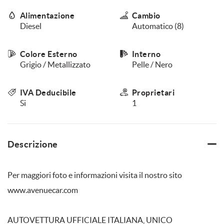
questi
Alimentazione
Cambio
strumenti
Diesel
Automatico (8)
di
tracciamento
si
Colore Esterno
Interno
rimanda
Grigio / Metallizzato
Pelle / Nero
alla
cookie
policy.
IVA Deducibile
Proprietari
Puoi
Si
1
rivedere
e
modificare
le
Descrizione
tue
scelte
in
Per maggiori foto e informazioni visita il nostro sito
qualsiasi
momento.
www.avenuecar.com
AUTOVETTURA UFFICIALE ITALIANA, UNICO
a