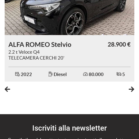
ALFA ROMEO Stelvio
€
28.900 €
2.2 t Veloce Q4
TELECAMERA CERCHI 20'
IVA ESPOSTA
2022
Diesel
80.000
5
Iscriviti alla newsletter