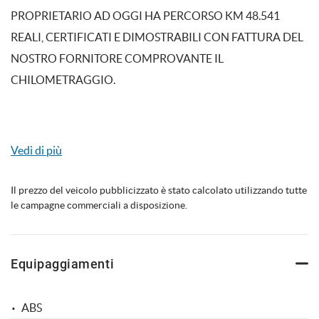
PROPRIETARIO AD OGGI HA PERCORSO KM 48.541
REALI, CERTIFICATI E DIMOSTRABILI CON FATTURA DEL
NOSTRO FORNITORE COMPROVANTE IL
mpre
Cookie necessari
ilitato
CHILOMETRAGGIO.
Cookie delle preferenze
RISPETTA LE NORMATIVE SUI GAS DI SCARICO EURO
6D - ISC - FCM
Cookie per il miglioramento dell'esperienza utente
Vedi di più
E' DOTATA DEI SEGUENTI OPTIONAL:
Cookie analitici
Il prezzo del veicolo pubblicizzato è stato calcolato utilizzando tutte
le campagne commerciali a disposizione.
Cookie di marketing
ALLESTIMENTO TI
Equipaggiamenti
TELECAMERA POSTERIORE
Leggi
SENSORI DI PARCHEGGIO ANTERIORI E
la
POSTERIORI
cookie
ABS
policy
CERCHI IN LEGA DA 19''