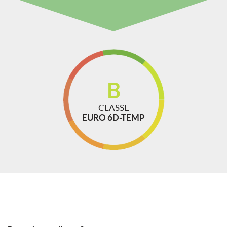
Sensori di parcheggio posteriori
Servosterzo
Sistema di avviso di distanza
Navigatore satellitare
Specchietti laterali elettrici
Start/Stop Automatico
B
Telecamera per parcheggio assistito
CLASSE
TELECAMERA POSTERIORE
EURO 6D-TEMP
Touch screen
Trazione integrale
USB
Volante in pelle
volante multifunzione