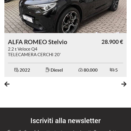
ALFA ROMEO Stelvio
€
28.900 €
2.2 t Veloce Q4
TELECAMERA CERCHI 20'
IVA ESPOSTA
2022
Diesel
80.000
5
Iscriviti alla newsletter