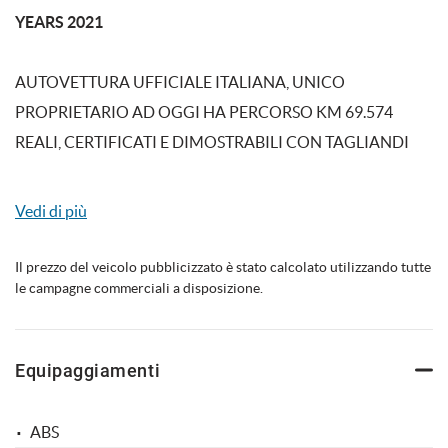
YEARS 2021
AUTOVETTURA UFFICIALE ITALIANA, UNICO
mpre
Cookie necessari
ilitato
PROPRIETARIO AD OGGI HA PERCORSO KM 69.574
REALI, CERTIFICATI E DIMOSTRABILI CON TAGLIANDI
Cookie delle preferenze
SVOLTI PRESSO OFFICINE BMW E FATTURA DEL NOSTRO
FORNITORE CONCESSIONARIA BMW COMPROVANTE IL
Cookie per il miglioramento dell'esperienza utente
Vedi di più
CHILOMETRAGGIO
Cookie analitici
Il prezzo del veicolo pubblicizzato è stato calcolato utilizzando tutte
le campagne commerciali a disposizione.
TAGLIANDI SVOLTI:
Cookie di marketing
KM. 24.987 IL 02/02/2022
Equipaggiamenti
KM. 52.576 IL 04/11/2022
Leggi
KM. 66.765 IL 26/08/2024
la
cookie
ABS
policy