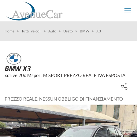
Le
tue
preferenze
di
HOME
Home
>
Tutti i veicoli
>
Auto
>
Usato
>
BMW
>
X3
consenso
Il
LISTA VEICOLI
seguente
pannello
AZIENDA
ti
BMW X3
consente
xdrive 20d Msport M SPORT PREZZO REALE IVA ESPOSTA
di
COMPRIAMO LA TUA AUTO
esprimere
le
tue
I NOSTRI SERVIZI
PREZZO REALE, NESSUN OBBLIGO DI FINANZIAMENTO
preferenze
di
consenso
ASSISTENZA
alle
tecnologie
DICONO DI NOI
di