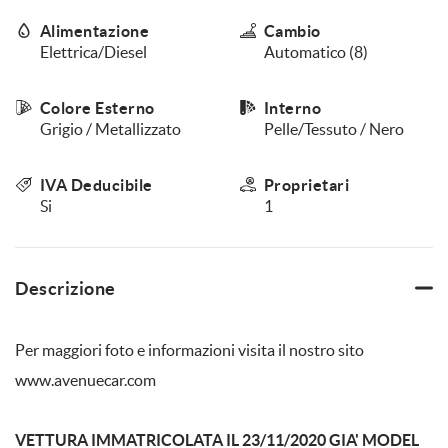
questi
Alimentazione
Cambio
strumenti
Elettrica/Diesel
Automatico (8)
di
tracciamento
si
Colore Esterno
Interno
rimanda
Grigio / Metallizzato
Pelle/Tessuto / Nero
alla
cookie
policy.
IVA Deducibile
Proprietari
Puoi
Si
1
rivedere
e
modificare
le
Descrizione
tue
scelte
in
Per maggiori foto e informazioni visita il nostro sito
qualsiasi
momento.
www.avenuecar.com
VETTURA IMMATRICOLATA IL 23/11/2020 GIA' MODEL
a