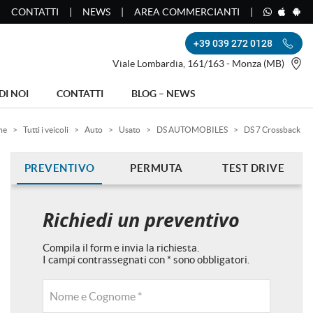
CONTATTI
NEWS
AREA COMMERCIANTI
+39 039 272 0128
Viale Lombardia, 161/163 - Monza (MB)
DI NOI
CONTATTI
BLOG – NEWS
me
>
Tutti i veicoli
>
Auto
>
Usato
>
DS AUTOMOBILES
>
DS 7 Crossback
PREVENTIVO
PERMUTA
TEST DRIVE
Richiedi un preventivo
Compila il form e invia la richiesta.
I campi contrassegnati con * sono obbligatori.
Nome e Cognome *