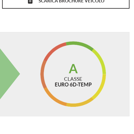
SCARICA BROCHURE VEICOLO
GOOGLE PLAY!
A
 cura per garantire la precisione e la correttezza dei
CLASSE
EURO 6D-TEMP
e, essa non ha alcun valore in sede contrattuale.