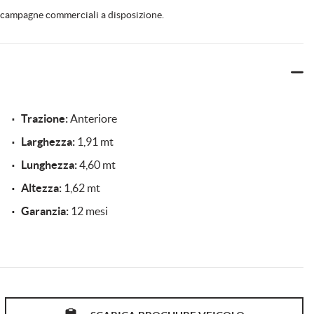
Volante in pelle
le campagne commerciali a disposizione.
Trazione:
Anteriore
Larghezza:
1,91 mt
Lunghezza:
4,60 mt
Altezza:
1,62 mt
Garanzia:
12 mesi
O 400,00 PER LA PREPARAZIONE E MESSA IN STRADA
INO A 5 ANNI