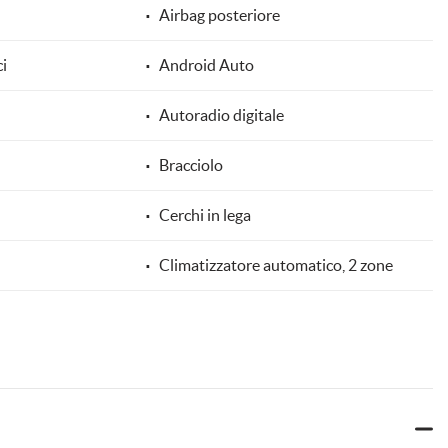
Airbag posteriore
ci
Android Auto
Autoradio digitale
Bracciolo
Cerchi in lega
Climatizzatore automatico, 2 zone
co della corsia
Controllo trazione
di
Cruise Control
Fari Xenon