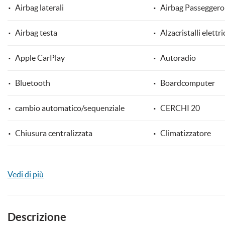
Airbag laterali
Airbag Passeggero
Airbag testa
Alzacristalli elettri
mpre
Cookie necessari
Apple CarPlay
Autoradio
ilitato
Bluetooth
Boardcomputer
Cookie delle preferenze
cambio automatico/sequenziale
CERCHI 20
Cookie per il miglioramento dell'esperienza utente
Chiusura centralizzata
Climatizzatore
Cookie analitici
Controllo automatico clima
Controllo elettroni
Cookie di marketing
Vedi di più
Controllo vocale
Cronologia taglian
ESP
Fari full-LED
Descrizione