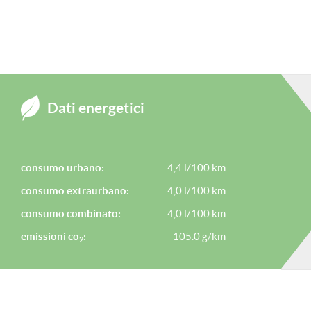
IMPORTO FINANZIABILE PRESSO LA NOSTRA SEDE!
SCARICA L'APP AVENUECAR SU APPLE STORE OPPURE SU 
Dati energetici
consumo urbano:
4,4 l/100 km
ATTENZIONE: è bene ricordare, benchè sia stata posta la massima
consumo extraurbano:
4,0 l/100 km
contenuti di questa presentazione al momento della pubblicazion
consumo combinato:
4,0 l/100 km
emissioni co
:
105.0 g/km
2