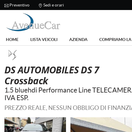
Preventivo
Sedi e orari
Le
tue
preferenze
di
HOME
consenso
HOME
LISTA VEICOLI
AZIENDA
COMPRIAMO LA
Il
LISTA VEICOLI
seguente
pannello
AZIENDA
ti
DS AUTOMOBILES DS 7
consente
di
Crossback
COMPRIAMO LA TUA AUTO
esprimere
le
1.5 bluehdi Performance Line TELECAME
tue
I NOSTRI SERVIZI
IVA ESP.
preferenze
di
PREZZO REALE, NESSUN OBBLIGO DI FINAN
consenso
ASSISTENZA
alle
tecnologie
DICONO DI NOI
di