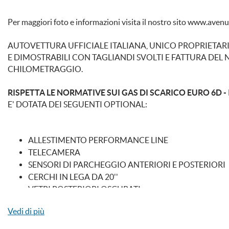
Fendinebbia
Filtro antiparticol
Per maggiori foto e informazioni visita il nostro sito www.aven
Freno di stazionamento elettrico
Immobilizzatore el
AUTOVETTURA UFFICIALE ITALIANA, UNICO PROPRIETARI
E DIMOSTRABILI CON TAGLIANDI SVOLTI E FATTURA DE
Leve al volante
Limitatore di veloc
CHILOMETRAGGIO.
Luci diurne LED
Monitoraggio pres
RISPETTA LE NORMATIVE SUI GAS DI SCARICO EURO 6D - 
E' DOTATA DEI SEGUENTI OPTIONAL:
Portellone posteriore elettrico
Regolazione elettri
Sedili sportivi
Sensore di luce
ALLESTIMENTO PERFORMANCE LINE
TELECAMERA
Sensori di parcheggio anteriori
Sensori di parchegg
SENSORI DI PARCHEGGIO ANTERIORI E POSTERIORI
CERCHI IN LEGA DA 20''
Sistema di avviso di distanza
Navigatore satellit
VETRI POSTERIORI OSCURATI
FARI A LED
Vedi di più
Start/Stop Automatico
Telecamera per par
SEDILI ELETTRICO CON FUNZIONE MEMORY
SEDILI SPORTIVI IN PELLE E ALCANTARA