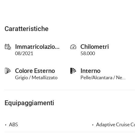
questi
strumenti
di
tracciamento
Caratteristiche
si
rimanda
alla
Immatricolazione
Chilometri
cookie
08/2021
58.000
policy.
Puoi
rivedere
Colore Esterno
Interno
e
Grigio / Metallizzato
Pelle/Alcantara / Nero
modificare
le
tue
scelte
Equipaggiamenti
in
qualsiasi
momento.
ABS
Adaptive Cruise C
a