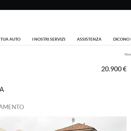
 TUA AUTO
I NOSTRI SERVIZI
ASSISTENZA
DICONO 
Ho
20.900 €
RA
ZIAMENTO