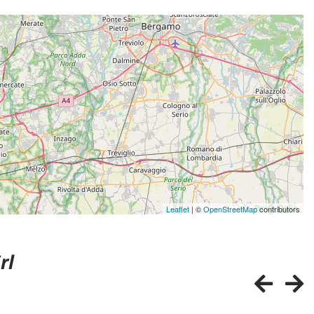
Leaflet
| ©
OpenStreetMap
contributors
rl