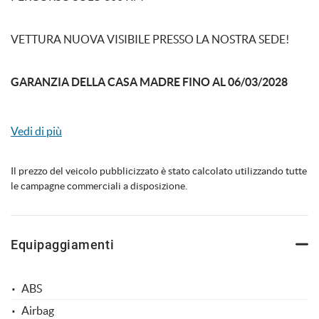
VETTURA NUOVA VISIBILE PRESSO LA NOSTRA SEDE!
mpre
Cookie necessari
ilitato
GARANZIA DELLA CASA MADRE FINO AL 06/03/2028
TAGLIANDI ORDINARI GRATUITI FINO AL 06/03/2032
Cookie delle preferenze
Vedi di più
E' DOTATA DEI SEGUENTI OPTIONAL:
Cookie per il miglioramento dell'esperienza utente
Il prezzo del veicolo pubblicizzato è stato calcolato utilizzando tutte
le campagne commerciali a disposizione.
Cookie analitici
COLORE ESTERNO ROSSO CORSA
ACPL - APPLE CARPLAY
Cookie di marketing
AFS1 - SISTEMA AFS, ADVANCED FRONTLIGHTING
Equipaggiamenti
SYSTEM
PROIETTORI ANTERIORI ADATTATIVI
Leggi
ABS
la
CALR - CALIPER FRENI COLORE ROSSO
cookie
Airbag
CIDL - ZONA GUIDA IN CARBONIO + LEDS
policy