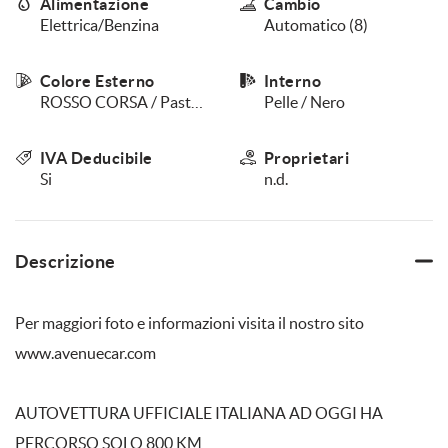
Alimentazione
Cambio
questi
Elettrica/Benzina
Automatico (8)
strumenti
di
tracciamento
Colore Esterno
Interno
si
ROSSO CORSA / Pastello
Pelle / Nero
rimanda
alla
IVA Deducibile
Proprietari
cookie
Si
n.d.
policy.
Puoi
rivedere
e
modificare
Descrizione
le
tue
scelte
Per maggiori foto e informazioni visita il nostro sito
in
www.avenuecar.com
qualsiasi
momento.
AUTOVETTURA UFFICIALE ITALIANA AD OGGI HA
PERCORSO SOLO 800 KM
a