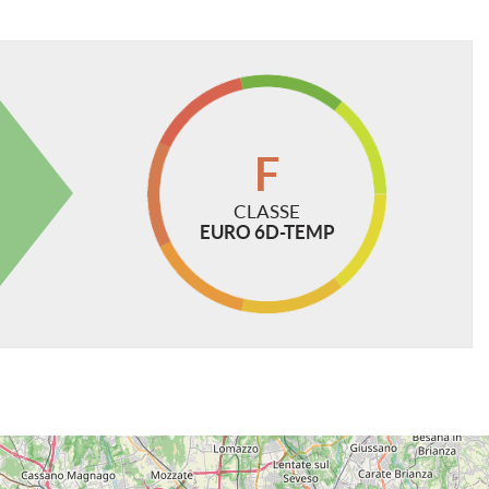
F
CLASSE
EURO 6D-TEMP
O 500,00 PER LA PREPARAZIONE E MESSA IN STRADA
FINO A 5 ANNI