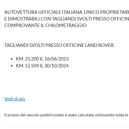
AUTOVETTURA UFFICIALE ITALIANA, UNICO PROPRIETARIO
Immobilizzatore elettronico
Interni in pelle
E DIMOSTRABILI CON TAGLIANDI SVOLTI PRESSO OFFICI
COMPROVANTE IL CHILOMETRAGGIO
Leve al volante
Limitatore di veloc
Luci diurne LED
Monitoraggio pres
TAGLIANDI SVOLTI PRESSO OFFICINE LAND ROVER:
Portellone posteriore elettrico
Regolazione elettri
KM. 25.200 IL 16/06/2023
KM. 52.509 IL 30/10/2024
Schermo multifunzione interamente digitale
Sedile posteriore 
Sensore di pioggia
Sensori di parchegg
RISPETTA LE NORMATIVE SUI GAS DI SCARICO EURO 6D - 
Vedi di più
Servosterzo
Sistema di avviso d
E' DOTATA DEI SEGUENTI OPTIONAL:
Sistema lavafari
Sospensioni pneu
Il prezzo del veicolo pubblicizzato è stato calcolato utilizzando tutte 
Specchietti laterali elettrici
Specchietti ripiega