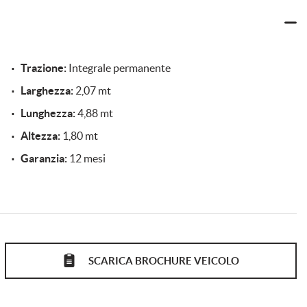
Telecamera per parcheggio assistito
Trazione:
Integrale permanente
Tetto apribile
Larghezza:
2,07 mt
USB
Lunghezza:
4,88 mt
Altezza:
1,80 mt
volante multifunzione
Garanzia:
12 mesi
SCARICA BROCHURE VEICOLO