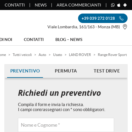
CONTATTI
NEWS
AREA COMMERCIANTI
+39 039 272 0128
Viale Lombardia, 161/163 - Monza (MB)
DI NOI
CONTATTI
BLOG – NEWS
ome
>
Tutti i veicoli
>
Auto
>
Usato
>
LAND ROVER
>
Range Rover Sport
PREVENTIVO
PERMUTA
TEST DRIVE
Richiedi un preventivo
Compila il form e invia la richiesta.
I campi contrassegnati con * sono obbligatori.
Nome e Cognome *