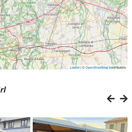
Leaflet
| ©
OpenStreetMap
contributors
rl