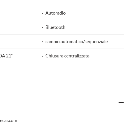
Autoradio
Bluetooth
cambio automatico/sequenziale
A 21''
Chiusura centralizzata
omatico, 2 zone
Controllo automatico clima
Controllo vocale
ESP
Fendinebbia
uecar.com
a assistita
Freno di stazionamento elettrico