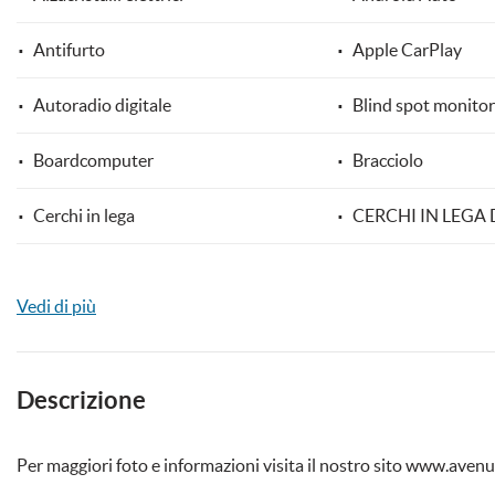
Antifurto
Apple CarPlay
Autoradio digitale
Blind spot monitor
mpre
Cookie necessari
ilitato
Boardcomputer
Bracciolo
Cookie delle preferenze
Cerchi in lega
CERCHI IN LEGA D
Cookie per il miglioramento dell'esperienza utente
Climatizzatore
Climatizzatore aut
Vedi di più
Cookie analitici
Controllo elettronico della corsia
Controllo trazione
Cookie di marketing
Cronologia tagliandi
Cruise Control
Descrizione
Fari full-LED
Fari LED
Per maggiori foto e informazioni visita il nostro sito www.aven
Filtro antiparticolato
Frenata d'emergenz