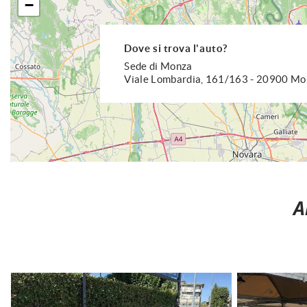
−
SCARICA L'APP AVENUECAR SU APPLE STORE OPPURE SU 
Dove si trova l'auto?
Sede di Monza
Viale Lombardia, 161/163 - 20900 M
ATTENZIONE: è bene ricordare, benchè sia stata posta la massima
contenuti di questa presentazione al momento della pubblicazio
A