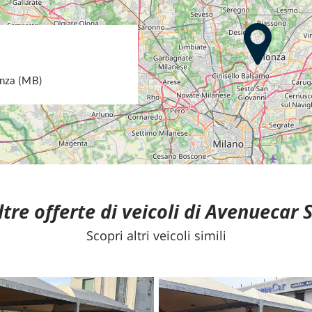
GOOGLE PLAY!
onza (MB)
 cura per garantire la precisione e la correttezza dei
ne, essa non ha alcun valore in sede contrattuale
ltre offerte di veicoli di Avenuecar S
Scopri altri veicoli simili