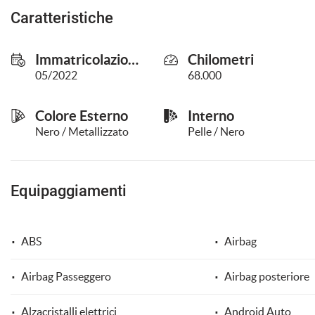
questi
Caratteristiche
strumenti
di
tracciamento
Immatricolazione
Chilometri
si
05/2022
68.000
rimanda
alla
cookie
Colore Esterno
Interno
policy.
Nero / Metallizzato
Pelle / Nero
Puoi
rivedere
e
modificare
Equipaggiamenti
le
tue
scelte
in
ABS
Airbag
qualsiasi
momento.
Airbag Passeggero
Airbag posteriore
Alzacristalli elettrici
Android Auto
a