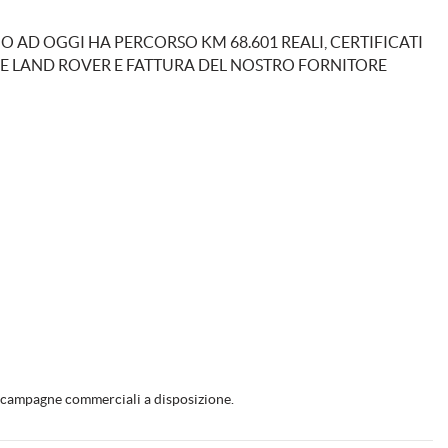
 AD OGGI HA PERCORSO KM 68.601 REALI, CERTIFICATI
Isofix
NE LAND ROVER E FATTURA DEL NOSTRO FORNITORE
ità
Luce d'ambiente
sione pneumatici
Park Distance Control
ca sedili
Riconoscimento dei segnali stradali
sdoppiato
Sensore di luce
io anteriori
Sensori di parcheggio posteriori
ISC - FCM
i distanza
Navigatore satellitare
matiche
Sound system
le campagne commerciali a disposizione.
bili elettricamente
Specchietto retrovisore con funzione antiabbagliamento