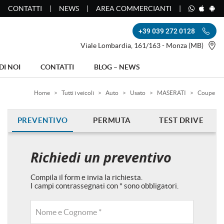
CONTATTI
NEWS
AREA COMMERCIANTI
+39 039 272 0128
Viale Lombardia, 161/163 - Monza (MB)
DI NOI
CONTATTI
BLOG – NEWS
Home
>
Tutti i veicoli
>
Auto
>
Usato
>
MASERATI
>
Coupe
PREVENTIVO
PERMUTA
TEST DRIVE
Richiedi un preventivo
Compila il form e invia la richiesta.
I campi contrassegnati con * sono obbligatori.
Nome e Cognome *