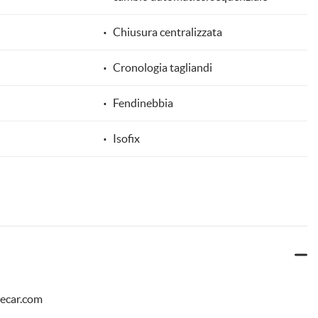
Chiusura centralizzata
Cronologia tagliandi
Fendinebbia
Isofix
Monitoraggio pressione pneumatici
io posteriori
Servosterzo
elettrici
specchietti ripiegabili elettrici
uecar.com