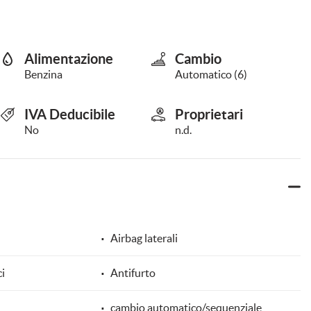
Alimentazione
Cambio
Benzina
Automatico (6)
IVA Deducibile
Proprietari
No
n.d.
Airbag laterali
ci
Antifurto
cambio automatico/sequenziale