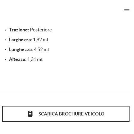
Trazione:
Posteriore
Larghezza:
1,82 mt
Lunghezza:
4,52 mt
Altezza:
1,31 mt
IETA'!
GOOGLE PLAY!
SCARICA BROCHURE VEICOLO