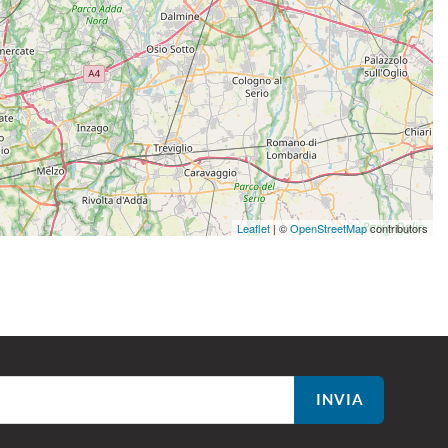
Leaflet
| ©
OpenStreetMap
contributors
INVIA