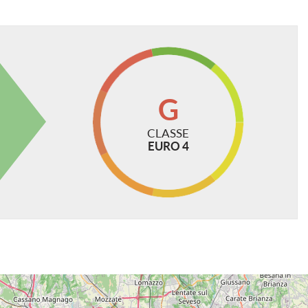
 cura per garantire la precisione e la correttezza dei
e, essa non ha alcun valore in sede contrattuale.
G
CLASSE
EURO 4