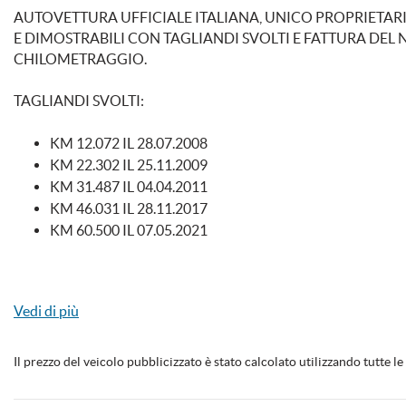
AUTOVETTURA UFFICIALE ITALIANA, UNICO PROPRIETARIO
E DIMOSTRABILI CON TAGLIANDI SVOLTI E FATTURA DE
CHILOMETRAGGIO.
TAGLIANDI SVOLTI:
KM 12.072 IL 28.07.2008
KM 22.302 IL 25.11.2009
KM 31.487 IL 04.04.2011
KM 46.031 IL 28.11.2017
KM 60.500 IL 07.05.2021
VETTURA PERFETTA PRIVA DI COSTI DI RIPRISTINO!
Vedi di più
E' DOTATA DEI SEGUENTI OPTIONAL:
Il prezzo del veicolo pubblicizzato è stato calcolato utilizzando tutte 
FARI XENO
SENSORI DI PARCHEGGIO POSTERIORI