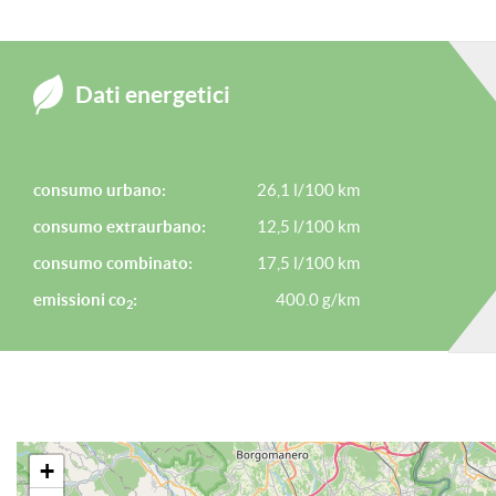
ATTENZIONE: è bene ricordare, benchè sia stata posta la massima
Dati energetici
contenuti di questa presentazione al momento della pubblicazion
consumo urbano:
26,1 l/100 km
consumo extraurbano:
12,5 l/100 km
consumo combinato:
17,5 l/100 km
emissioni co
:
400.0 g/km
2
+