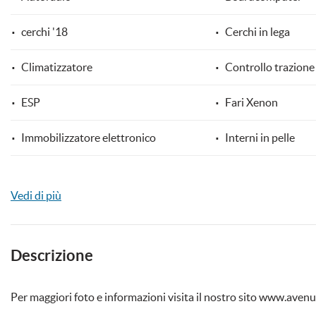
cerchi '18
Cerchi in lega
Climatizzatore
Controllo trazione
mpre
Cookie necessari
ilitato
ESP
Fari Xenon
Cookie delle preferenze
Immobilizzatore elettronico
Interni in pelle
Cookie per il miglioramento dell'esperienza utente
Lettore CD
Leve al volante
Vedi di più
Cookie analitici
Regolazione elettrica sedili
Sensori di parchegg
Cookie di marketing
Navigatore satellitare
Specchietti laterali 
Descrizione
Volante in pelle
Per maggiori foto e informazioni visita il nostro sito www.aven