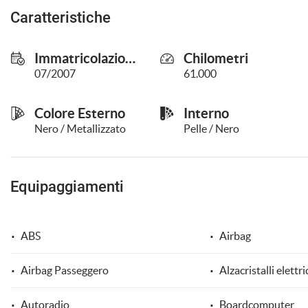
questi
Caratteristiche
strumenti
di
tracciamento
Immatricolazione
Chilometri
si
07/2007
61.000
rimanda
alla
cookie
Colore Esterno
Interno
policy.
Nero / Metallizzato
Pelle / Nero
Puoi
rivedere
e
modificare
Equipaggiamenti
le
tue
scelte
in
ABS
Airbag
qualsiasi
momento.
Airbag Passeggero
Alzacristalli elettri
Autoradio
Boardcomputer
a