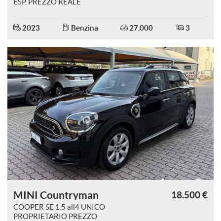
ESP. PREZZO REALE
2023
Benzina
27.000
3
mpre
Cookie necessari
ilitato
Cookie delle preferenze
Cookie per il miglioramento dell'esperienza utente
Cookie analitici
Cookie di marketing
MINI Countryman
18.500 €
Leggi
la
COOPER SE 1.5 all4 UNICO
cookie
PROPRIETARIO PREZZO
policy