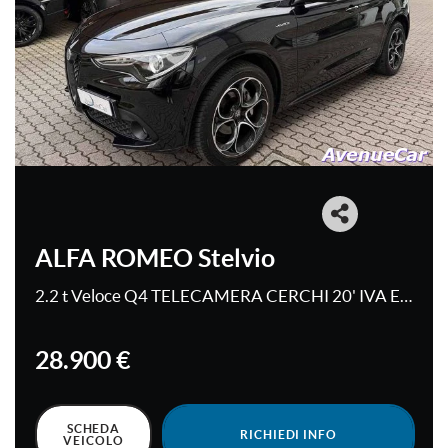
tracciamento
che
CONTATTI
adottiamo
per
offrire
BLOG – NEWS
le
funzionalità
e
CONTATTI
svolgere
le
NEWS
attività
di
seguito
ALFA ROMEO Stelvio
AREA COMMERCIANTI
descritte.
Per
2.2 t Veloce Q4 TELECAMERA CERCHI 20' IVA ESPOSTA
ottenere
maggiori
informazioni
28.900 €
sull'utilità
e
sul
funzionamento
SCHEDA
RICHIEDI INFO
VEICOLO
di