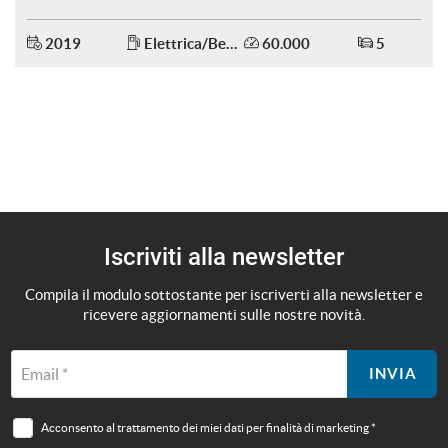
REALE
Salva
2019
Elettrica/Benzina
60.000
5
le
impostazioni
Iscriviti alla newsletter
Compila il modulo sottostante per iscriverti alla newsletter e
ricevere aggiornamenti sulle nostre novità.
Email *
INVIA
Acconsento al trattamento dei miei dati per finalità di marketing *