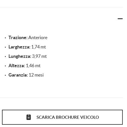
Trazione:
Anteriore
Larghezza:
1,74 mt
Lunghezza:
3,97 mt
O 300,00 PER LA PREPARAZIONE E MESSA IN STRADA
Altezza:
1,46 mt
INO A 5 ANNI
Garanzia:
12 mesi
SCARICA BROCHURE VEICOLO
GOOGLE PLAY!