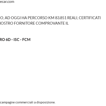
uecar.com
cheggio assistito
TELECAMERA POSTERIORE
, AD OGGI HA PERCORSO KM 83.851 REALI, CERTIFICATI
vetri scuri
L NOSTRO FORNITORE COMPROVANTE IL
O 6D - ISC - FCM
le campagne commerciali a disposizione.