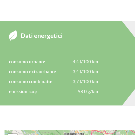
ATTENZIONE: è bene ricordare, benchè sia stata posta la massima
Dati energetici
contenuti di questa presentazione al momento della pubblicazion
consumo urbano:
4,4 l/100 km
consumo extraurbano:
3,4 l/100 km
consumo combinato:
3,7 l/100 km
emissioni co
:
98.0 g/km
2