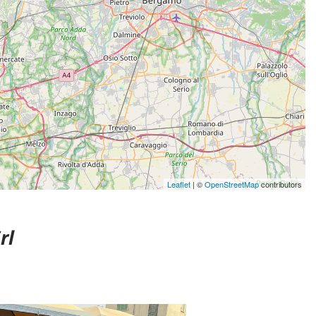
Leaflet
| ©
OpenStreetMap
contributors
rl