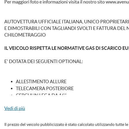
Per maggiori foto e informazioni visita il nostro sito www.aven
Start/Stop Automatico
Telecamera per par
AUTOVETTURA UFFICIALE ITALIANA, UNICO PROPRIETARIO
Touch screen
USB
E DIMOSTRABILI CON TAGLIANDI SVOLTI E FATTURA DE
CHILOMETRAGGIO
Vivavoce
Volante in pelle
IL VEICOLO RISPETTA LE NORMATIVE GAS DI SCARICO EUR
E' DOTATA DEI SEGUENTI OPTIONAL:
ALLESTIMENTO ALLURE
TELECAMERA POSTERIORE
CERCHI IN LEGA DA 16''
SENSORI DI PARCHEGGIO POSTERIORI
Vedi di più
VETRI POSTERIORI OSCURATI
SEDILI IN PELLE E TESSUTO
VOLANTE IN PELLE MULTIFUNZIONE
Il prezzo del veicolo pubblicizzato è stato calcolato utilizzando tutte 