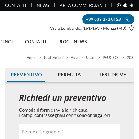
CONTATTI
NEWS
AREA COMMERCIANTI
+39 039 272 0128
Viale Lombardia, 161/163 - Monza (MB)
DI NOI
CONTATTI
BLOG – NEWS
Home
>
Tutti i veicoli
>
Auto
>
Usato
>
PEUGEOT
>
208
PREVENTIVO
PERMUTA
TEST DRIVE
Richiedi un preventivo
Compila il form e invia la richiesta.
I campi contrassegnati con * sono obbligatori.
Nome e Cognome *