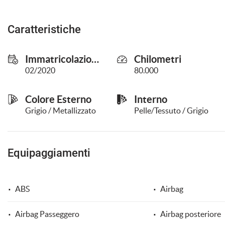
questi
strumenti
Caratteristiche
di
tracciamento
si
Immatricolazione
Chilometri
rimanda
alla
02/2020
80.000
cookie
policy.
Colore Esterno
Interno
Puoi
rivedere
Grigio / Metallizzato
Pelle/Tessuto / Grigio
e
modificare
le
tue
Equipaggiamenti
scelte
in
qualsiasi
ABS
Airbag
momento.
Airbag Passeggero
Airbag posteriore
a