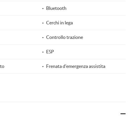
Bluetooth
Cerchi in lega
Controllo trazione
ESP
ato
Frenata d'emergenza assistita
ettronico
Isofix
Sedile posteriore sdoppiato
Sensori di parcheggio posteriori
are
Specchietti laterali elettrici