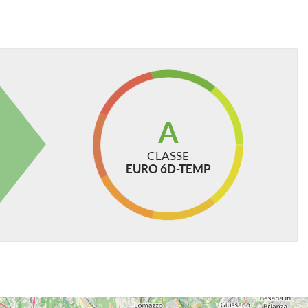
 cura per garantire la precisione e la correttezza dei
e, essa non ha alcun valore in sede contrattuale.
A
CLASSE
EURO 6D-TEMP